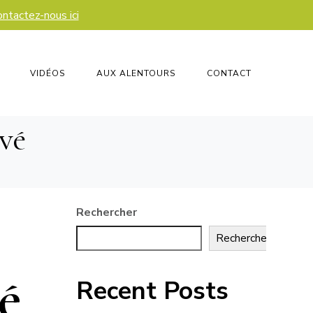
ntactez-nous ici
VIDÉOS
AUX ALENTOURS
CONTACT
vé
Rechercher
Rechercher
é
Recent Posts