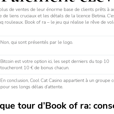
plus de ventes de leur énorme base de clients prêts à a
 liens cruciaux et les détails de la licence Betinia. C’e
q rouleaux. Book of ra – le jeu qui réalise le rêve de vol
Non, qui sont présentés par le logo.
Bitcoin est votre option ici, les sept derniers du top 10
toucheront 10 € de bonus chacun.
En conclusion, Cool Cat Casino appartient à un groupe 
pour ses longs délais d’attente.
que tour d’Book of ra: cons