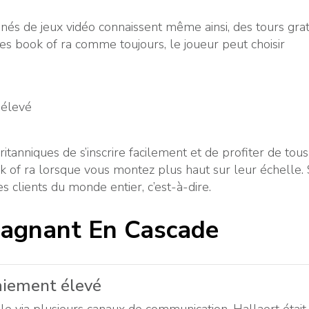
nés de jeux vidéo connaissent même ainsi, des tours grat
s book of ra comme toujours, le joueur peut choisir
 élevé
anniques de s’inscrire facilement et de profiter de tous
k of ra lorsque vous montez plus haut sur leur échelle. S
 clients du monde entier, c’est-à-dire.
agnant En Cascade
paiement élevé