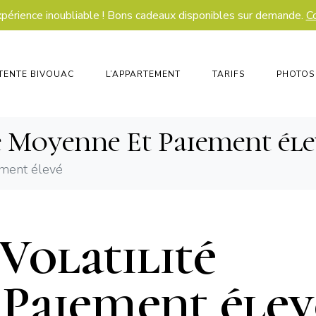
xpérience inoubliable ! Bons cadeaux disponibles sur demande.
Co
TENTE BIVOUAC
L’APPARTEMENT
TARIFS
PHOTOS
é Moyenne Et Paiement éle
ement élevé
Volatilité
Paiement élev