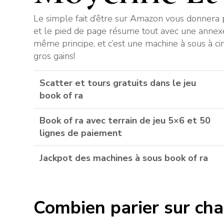
Le simple fait d’être sur Amazon vous donnera 
et le pied de page résume tout avec une annexe de
même principe, et c’est une machine à sous à cin
gros gains!
Scatter et tours gratuits dans le jeu
book of ra
Book of ra avec terrain de jeu 5×6 et 50
lignes de paiement
Jackpot des machines à sous book of ra
Combien parier sur cha