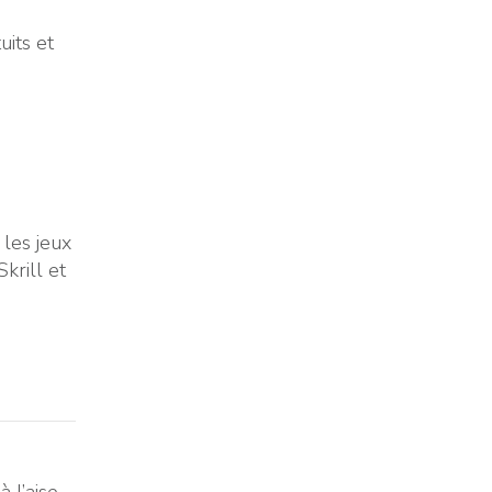
uits et
 les jeux
krill et