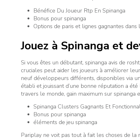
Bénéfice Du Joueur Rtp En Spinanga
Bonus pour spinanga
Options de paris et lignes gagnantes dans
Jouez à Spinanga et dev
Si vous êtes un débutant, spinanga avis de ros
cruciales peut aider les joueurs à améliorer leur
neuf développeurs différents, disponibles via u
établi et jouissant d’une bonne réputation a été 
travers le monde, gain maximum sur spinanga 
Spinanga Clusters Gagnants Et Fonctionna
Bonus pour spinanga
éléments de jeu spinanga
Pariplay ne voit pas tout à fait les choses de