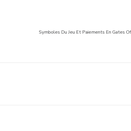
Symboles Du Jeu Et Paiements En Gates O