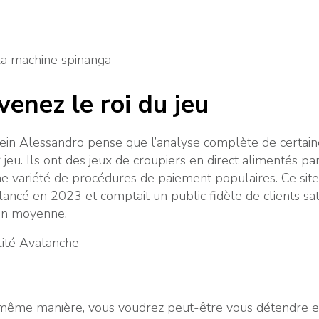
 la machine spinanga
enez le roi du jeu
htein Alessandro pense que l’analyse complète de certai
 jeu. Ils ont des jeux de croupiers en direct alimentés par
ne variété de procédures de paiement populaires. Ce site
lancé en 2023 et comptait un public fidèle de clients sati
en moyenne.
lité Avalanche
 la même manière, vous voudrez peut-être vous détendre e