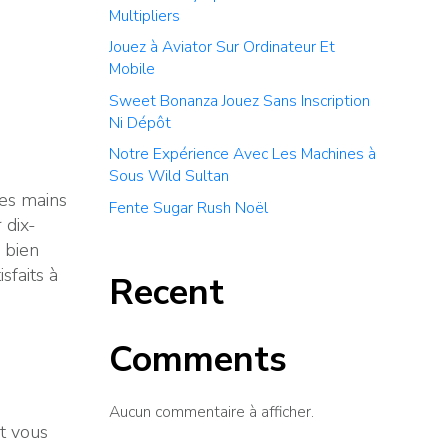
Multipliers
Jouez à Aviator Sur Ordinateur Et
Mobile
Sweet Bonanza Jouez Sans Inscription
Ni Dépôt
Notre Expérience Avec Les Machines à
Sous Wild Sultan
nes mains
Fente Sugar Rush Noël
 dix-
 bien
sfaits à
Recent
Comments
Aucun commentaire à afficher.
t vous