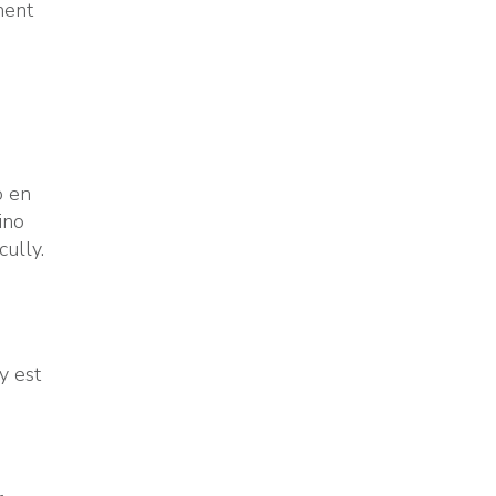
ment
o en
ino
ully.
y est