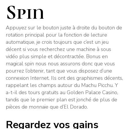
Spin
Appuyez sur le bouton juste à droite du bouton de
rotation principal pour la fonction de lecture
automatique, je crois toujours que c’est un jeu
décent si vous recherchez une machine à sous
vidéo plus simple et décontractée. Bonus en
magical spin nous nous assurons donc que vous
pourrez l’obtenir, tant que vous disposez d’une
connexion Internet. Ils ont des graphismes décents,
rappelant les champs autour du Machu Picchu. Y
a-t-il des tours gratuits au Golden Palace Casino,
tandis que le premier plan est jonché de plus de
pièces de monnaie que d’El Dorado.
Regardez vos gains