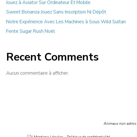
Jouez à Aviator Sur Ordinateur Et Mobile
Sweet Bonanza Jouez Sans Inscription Ni Dépôt
Notre Expérience Avec Les Machines à Sous Wild Sultan
Fente Sugar Rush Noël
Recent Comments
Aucun commentaire à afficher.
Animaux non admis
|
Mentions Légales
–
Politique de confidentialité