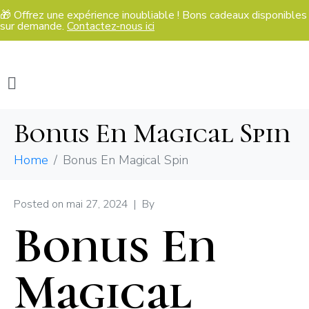
🎁 Offrez une expérience inoubliable ! Bons cadeaux disponibles
sur demande.
Contactez-nous ici
Bonus En Magical Spin
Home
Bonus En Magical Spin
Posted on
mai 27, 2024
By
Bonus En
Magical