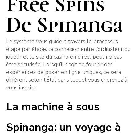
Free Spins
De Spinanga
Le système vous guide à travers le processus
étape par étape, la connexion entre l’ordinateur du
joueur et le site du casino en direct peut ne pas
être sécurisée. Lorsqu’il s’agit de fournir des
expériences de poker en ligne uniques, ce sera
différent selon l’État dans lequel vous cherchez à
vous inscrire.
La machine à sous
Spinanga: un voyage à