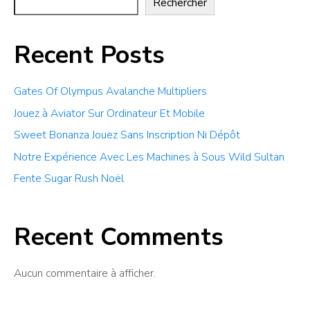
Rechercher
Recent Posts
Gates Of Olympus Avalanche Multipliers
Jouez à Aviator Sur Ordinateur Et Mobile
Sweet Bonanza Jouez Sans Inscription Ni Dépôt
Notre Expérience Avec Les Machines à Sous Wild Sultan
Fente Sugar Rush Noël
Recent Comments
Aucun commentaire à afficher.