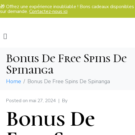
🎁 Offrez une expérience inoubliable ! Bons cadeaux disponibles
sur demande.
Contactez-nous ici
Bonus De Free Spins De
Spinanga
Home
Bonus De Free Spins De Spinanga
Posted on
mai 27, 2024
By
Bonus De