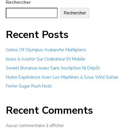
Rechercher
Rechercher
Recent Posts
Gates Of Olympus Avalanche Multipliers
Jouez à Aviator Sur Ordinateur Et Mobile
Sweet Bonanza Jouez Sans Inscription Ni Dépôt
Notre Expérience Avec Les Machines à Sous Wild Sultan
Fente Sugar Rush Noël
Recent Comments
Aucun commentaire à afficher.