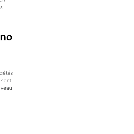
és
ino
ciétés
 sont
uveau