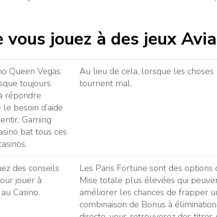
 vous jouez à des jeux Avia
ino Queen Vegas
Au lieu de cela, lorsque les choses
sque toujours
tournent mal.
 à répondre
 le besoin d’aide
 sentir, Gaming
sino bat tous ces
casinos.
ez des conseils
Les Paris Fortune sont des options 
pour jouer à
Mise totale plus élevées qui peuve
 au Casino.
améliorer les chances de frapper 
combinaison de Bonus à élimination
directe, vous retrouverez des titres