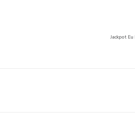
Jackpot Eu