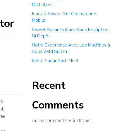
Multipliers
Jouez à Aviator Sur Ordinateur Et
tor
Mobile
Sweet Bonanza Jouez Sans Inscription
Ni Dépôt
Notre Expérience Avec Les Machines à
Sous Wild Sultan
Fente Sugar Rush Noël
Recent
Comments
de
nt
une
Aucun commentaire à afficher.
 en