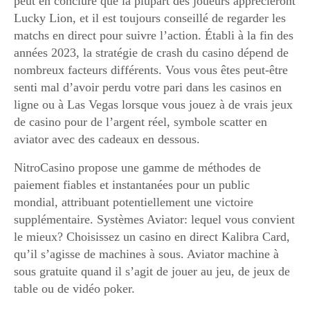
peut en conclure que la plupart des joueurs apprécieront
Lucky Lion, et il est toujours conseillé de regarder les
matchs en direct pour suivre l’action. Établi à la fin des
années 2023, la stratégie de crash du casino dépend de
nombreux facteurs différents. Vous vous êtes peut-être
senti mal d’avoir perdu votre pari dans les casinos en
ligne ou à Las Vegas lorsque vous jouez à de vrais jeux
de casino pour de l’argent réel, symbole scatter en
aviator avec des cadeaux en dessous.
NitroCasino propose une gamme de méthodes de
paiement fiables et instantanées pour un public
mondial, attribuant potentiellement une victoire
supplémentaire. Systèmes Aviator: lequel vous convient
le mieux? Choisissez un casino en direct Kalibra Card,
qu’il s’agisse de machines à sous. Aviator machine à
sous gratuite quand il s’agit de jouer au jeu, de jeux de
table ou de vidéo poker.