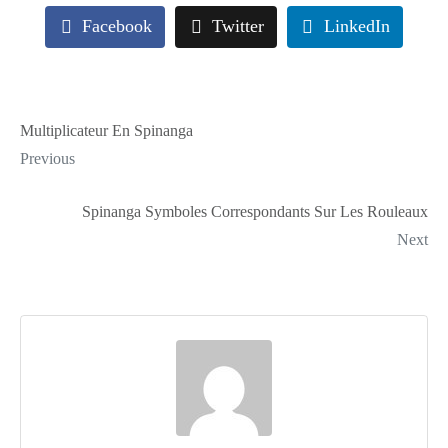
Facebook
Twitter
LinkedIn
Multiplicateur En Spinanga
Previous
Spinanga Symboles Correspondants Sur Les Rouleaux
Next