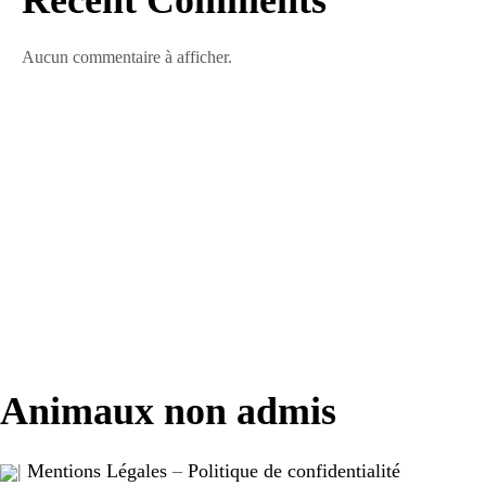
Aucun commentaire à afficher.
Animaux non admis
|
Mentions Légales
–
Politique de confidentialité