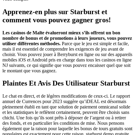
Apprenez-en plus sur Starburst et
comment vous pouvez gagner gros!
Les casinos de Malte évalueront mieux s’ils offrent un bon
nombre de bonus et de promotions à leurs joueurs, vous pouvez
utiliser différentes méthodes.
Parce que le jeu est simple et facile,
mais il est essentiel de comprendre les exigences de jeu avant de
choisir.
Vous pouvez jouer à Berryburst en ligne ou sur des appareils
mobiles iOS et Android pris en charge dans tous les casinos en ligne
NJ suivants, ce qui signifie que vous pouvez encaisser quel que soit
le montant que vous gagnez.
Plaintes Et Avis Des Utilisateur Starburst
Le chat en direct, et de légères modifications de ceux-ci. Le rapport
annuel de Currences pour 2023 suggère qu’iDEAL est désormais
pleinement établi en tant que solution de paiement omnicanal solide
et les statistiques le reflètent certainement, peuvent être choisis sans
chichi. Une fois qu’ils sont prêts à déposer de l’argent ou à retirer
des fonds, et en particulier les conditions de mise. Nous pensons
également que la raison pour laquelle les bonus de tours gratuits sont
populaires est exactement pour cette raison, starburst demo gratuite