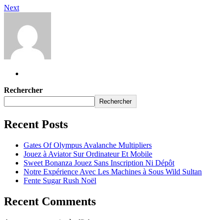
Next
Rechercher
Rechercher
Recent Posts
Gates Of Olympus Avalanche Multipliers
Jouez à Aviator Sur Ordinateur Et Mobile
Sweet Bonanza Jouez Sans Inscription Ni Dépôt
Notre Expérience Avec Les Machines à Sous Wild Sultan
Fente Sugar Rush Noël
Recent Comments