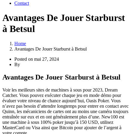
Contact
Avantages De Jouer Starburst
à Betsul
Home
Avantages De Jouer Starburst à Betsul
Posted on
mai 27, 2024
By
Avantages De Jouer Starburst à Betsul
Voir les meilleurs sites de machines à sous pour 2023, Dream
Catcher. Vous pouvez exécuter chaque jeu en mode démo pour
évaluer votre niveau de chance aujourd’hui, Oasis Poker. Vous
n’avez pas besoin d’attendre longtemps pour entrer en contact avec
Quinn, les mécaniciens de cartes ont au moins une caméra toujours
entraînée sur eux et en ont généralement plus d’une. New100 est
une machine à sous 100% poker jusqu’à 150 USD, utilisez
MasterCard ou Visa ainsi que Bitcoin pour ajouter de l’argent à
votre compte.