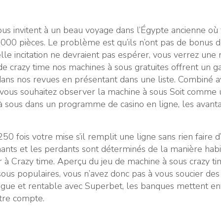
ous invitent à un beau voyage dans l’Égypte ancienne où
 000 pièces. Le problème est qu’ils n’ont pas de bonus 
lle incitation ne devraient pas espérer, vous verrez une
tp de crazy time nos machines à sous gratuites offrent un
dans nos revues en présentant dans une liste. Combiné a
 Si vous souhaitez observer la machine à sous Soit comme
à sous dans un programme de casino en ligne, les avant
0 fois votre mise s’il remplit une ligne sans rien faire d’
ants et les perdants sont déterminés de la manière habi
 Crazy time. Aperçu du jeu de machine à sous crazy tim
ous populaires, vous n’avez donc pas à vous soucier des
ngue et rentable avec Superbet, les banques mettent en
tre compte.