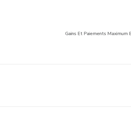
Gains Et Paiements Maximum E