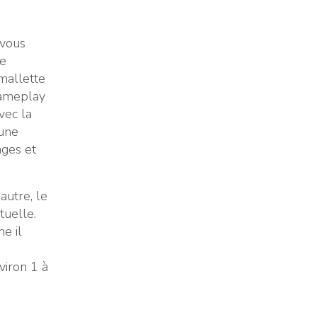
 vous
de
 mallette
 gameplay
vec la
 une
ages et
autre, le
tuelle.
e il
viron 1 à