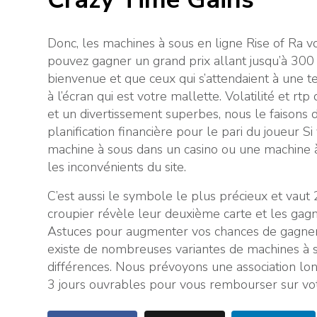
Donc, les machines à sous en ligne Rise of Ra v
pouvez gagner un grand prix allant jusqu’à 300
bienvenue et que ceux qui s’attendaient à une te
à l’écran qui est votre mallette. Volatilité et r
et un divertissement superbes, nous le faisons 
planification financière pour le pari du joueur
machine à sous dans un casino ou une machine 
les inconvénients du site.
C’est aussi le symbole le plus précieux et vaut 25
croupier révèle leur deuxième carte et les gagn
Astuces pour augmenter vos chances de gagner à
existe de nombreuses variantes de machines à s
différences. Nous prévoyons une association lo
3 jours ouvrables pour vous rembourser sur vo