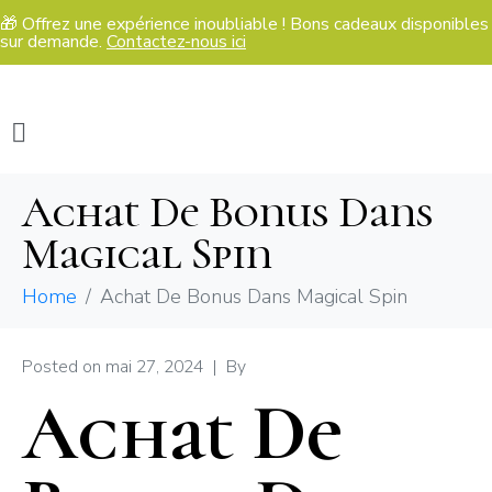
🎁 Offrez une expérience inoubliable ! Bons cadeaux disponibles
sur demande.
Contactez-nous ici
Achat De Bonus Dans
Magical Spin
Home
Achat De Bonus Dans Magical Spin
Posted on
mai 27, 2024
By
Achat De