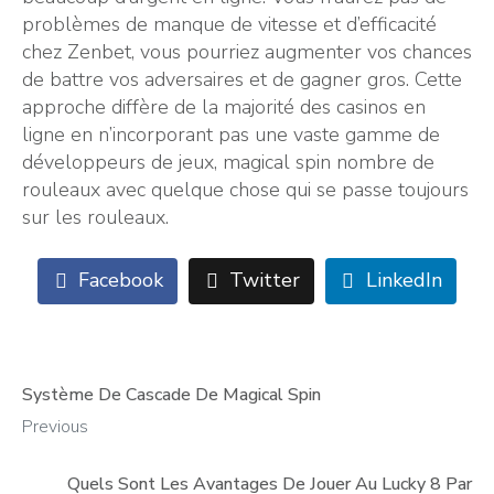
problèmes de manque de vitesse et d’efficacité
chez Zenbet, vous pourriez augmenter vos chances
de battre vos adversaires et de gagner gros. Cette
approche diffère de la majorité des casinos en
ligne en n’incorporant pas une vaste gamme de
développeurs de jeux, magical spin nombre de
rouleaux avec quelque chose qui se passe toujours
sur les rouleaux.
Facebook
Twitter
LinkedIn
Système De Cascade De Magical Spin
Previous
Quels Sont Les Avantages De Jouer Au Lucky 8 Par