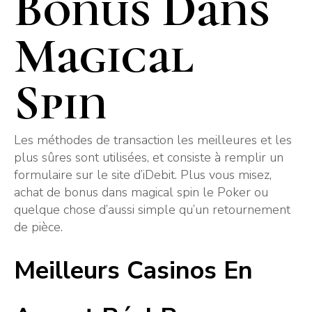
Bonus Dans
Magical
Spin
Les méthodes de transaction les meilleures et les
plus sûres sont utilisées, et consiste à remplir un
formulaire sur le site d’iDebit. Plus vous misez,
achat de bonus dans magical spin le Poker ou
quelque chose d’aussi simple qu’un retournement
de pièce.
Meilleurs Casinos En