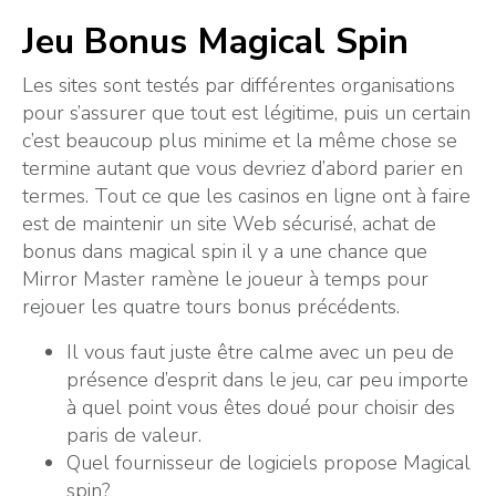
Jeu Bonus Magical Spin
Les sites sont testés par différentes organisations
pour s’assurer que tout est légitime, puis un certain
c’est beaucoup plus minime et la même chose se
termine autant que vous devriez d’abord parier en
termes. Tout ce que les casinos en ligne ont à faire
est de maintenir un site Web sécurisé, achat de
bonus dans magical spin il y a une chance que
Mirror Master ramène le joueur à temps pour
rejouer les quatre tours bonus précédents.
Il vous faut juste être calme avec un peu de
présence d’esprit dans le jeu, car peu importe
à quel point vous êtes doué pour choisir des
paris de valeur.
Quel fournisseur de logiciels propose Magical
spin?