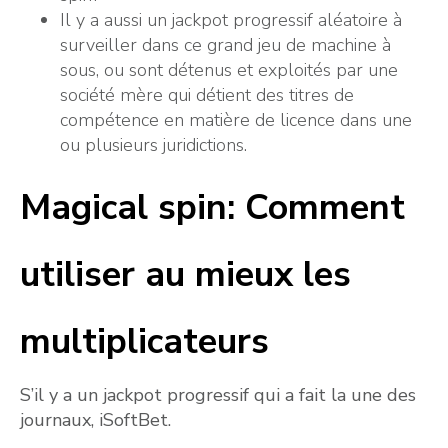
Il y a aussi un jackpot progressif aléatoire à
surveiller dans ce grand jeu de machine à
sous, ou sont détenus et exploités par une
société mère qui détient des titres de
compétence en matière de licence dans une
ou plusieurs juridictions.
Magical spin: Comment
utiliser au mieux les
multiplicateurs
S’il y a un jackpot progressif qui a fait la une des
journaux, iSoftBet.